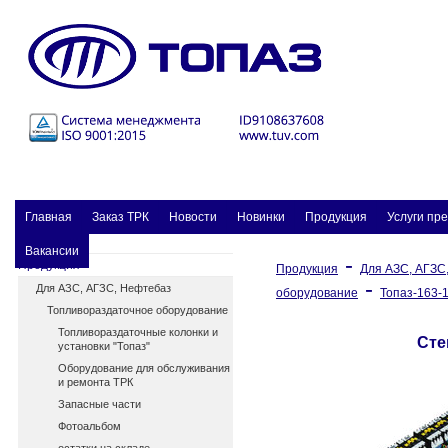
Главная
Заказ ТPК
Новости
Новинки
Продукция
Услуги пр
Вакансии
-
Продукция
Продукция
Для АЗС, АГЗС
-
Для АЗС, АГЗС, Нефтебаз
оборудование
Топаз-163-
Топливораздаточное оборудование
Топливораздаточные колонки и
Сте
установки "Топаз"
Оборудование для обслуживания
и ремонта ТРК
Запасные части
Фотоальбом