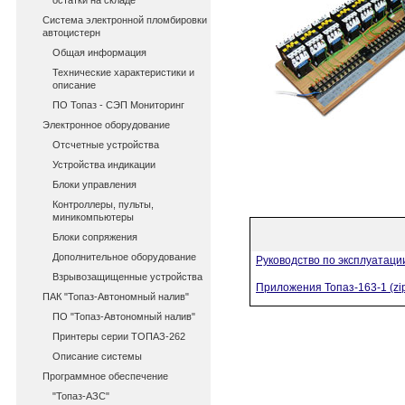
остатки на складе
Система электронной пломбировки
автоцистерн
Общая информация
Технические характеристики и
описание
ПО Топаз - СЭП Мониторинг
Электронное оборудование
Отсчетные устройства
Устройства индикации
Блоки управления
Контроллеры, пульты,
миникомпьютеры
Блоки сопряжения
Дополнительное оборудование
Руководство по эксплуатации
Взрывозащищенные устройства
Приложения Топаз-163-1 (zi
ПАК "Топаз-Автономный налив"
ПО "Топаз-Автономный налив"
Принтеры серии ТОПАЗ-262
Описание системы
Программное обеспечение
"Топаз-АЗС"