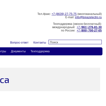
Тел./факс:
+7 (8639) 27-75-75
(многоканальный)
E-mail:
info@topazelectro.ru
Техподдержка (звонок бесплатный):
международный:
+7 (
961
)
276-81-30
по России:
+7 (
800
)
700-27-05
Вопрос-ответ
Контакты
нтры
Документы
Техподдержка