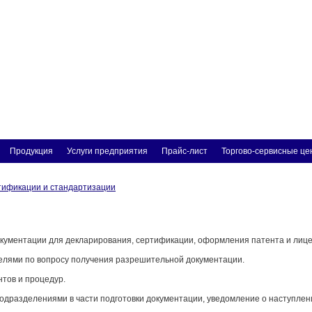
Продукция
Услуги предприятия
Прайс-лист
Торгово-сервисные це
тификации и стандартизации
окументации для декларирования, сертификации, оформления патента и лице
телями по вопросу получения разрешительной документации.
нтов и процедур.
подразделениями в части подготовки документации, уведомление о наступлени