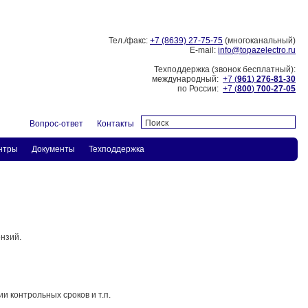
Тел./факс:
+7 (8639) 27-75-75
(многоканальный)
E-mail:
info@topazelectro.ru
Техподдержка (звонок бесплатный):
международный:
+7 (
961
)
276-81-30
по России:
+7 (
800
)
700-27-05
Вопрос-ответ
Контакты
нтры
Документы
Техподдержка
нзий.
и контрольных сроков и т.п.