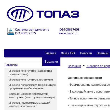
Главная
Заказ ТPК
Новости
Новинки
Вакансии
-
Вакансии
Вакансии
Инженер по сер
Инженер-конструктор (разработка
печатных плат)
Основные обязанности
Инженер-конструктор-схемотехник
- Формирование комплекта д
Инженер-программист Delphi в отдел
программного обеспечения
- Взаимодействие с исполни
Ведущий инженер-конструктор ,
конструктор (конструкторский отдел)
- Точное исполнение регламе
Инженер-программист, младший
- Взаимодействие с другими 
инженер-программист