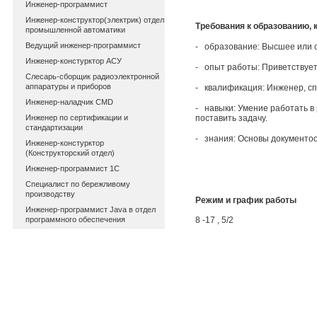
Инженер-программист
Инженер-конструктор(электрик) отдел
Требования к образованию,
промышленной автоматики
Ведущий инженер-программист
- образование: Высшее или с
Инженер-констурктор АСУ
- опыт работы: Приветствует
Слесарь-сборщик радиоэлектронной
аппаратуры и приборов
- квалификация: Инженер, сп
Инженер-наладчик CMD
- навыки: Умение работать в
Инженер по сертификации и
поставить задачу.
стандартизации
- знания: Основы документоо
Инженер-констурктор
(Конструкторский отдел)
Инженер-программист 1С
Специалист по бережливому
производству
Режим и график работы
Инженер-программист Java в отдел
программного обеспечения
8 -17 , 5/2